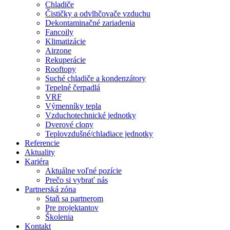
Chladiče
Čističky a odvlhčovače vzduchu
Dekontaminačné zariadenia
Fancoily
Klimatizácie
Airzone
Rekuperácie
Rooftopy
Suché chladiče a kondenzátory
Tepelné čerpadlá
VRF
Výmenníky tepla
Vzduchotechnické jednotky
Dverové clony
Teplovzdušné/chladiace jednotky
Referencie
Aktuality
Kariéra
Aktuálne voľné pozície
Prečo si vybrať nás
Partnerská zóna
Staň sa partnerom
Pre projektantov
Školenia
Kontakt