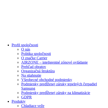
Profil spoločnosti
O nás
Politika spoločnosti
O značke Carrier
AIRZONE – inteligentné zónové ovládanie
Prehľad obratov
Organizačná štruktúra
Na stiahnutie
Všeobecné obchodné podmienky
Podmienky predĺženej záruky tepelných čerpadiel
Samsung
Podmienky predĺženej záruky na klimatizácie
GDPR
Produkty
Chladiace veže