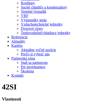
Rooftopy
Suché chladiče a kondenzátory
Tepelné čerpadlá
VRF
Výmenníky tepla
Vzduchotechnické jednotky
Dverové clony
Teplovzdušné/chladiace jednotky
Referencie
Aktuality
Kariéra
Aktuálne voľné pozície
Prečo si vybrať nás
Partnerská zóna
Staň sa partnerom
Pre projektantov
Školenia
Kontakt
42SI
Vlastnosti