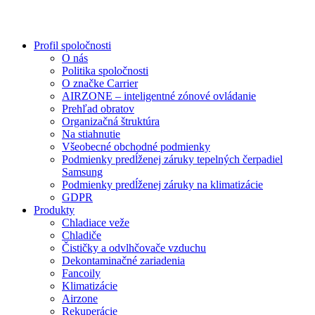
Profil spoločnosti
O nás
Politika spoločnosti
O značke Carrier
AIRZONE – inteligentné zónové ovládanie
Prehľad obratov
Organizačná štruktúra
Na stiahnutie
Všeobecné obchodné podmienky
Podmienky predĺženej záruky tepelných čerpadiel
Samsung
Podmienky predĺženej záruky na klimatizácie
GDPR
Produkty
Chladiace veže
Chladiče
Čističky a odvlhčovače vzduchu
Dekontaminačné zariadenia
Fancoily
Klimatizácie
Airzone
Rekuperácie