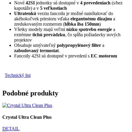
Nové
42SI
jednotky sú dostupné v
4 prevedeniach
(s/bez
kapotáže) a v
5 veľkostiach
Ultratenkú
verziu fancoilu je možné nainštalovať do
akéhokoľvek priestoru vďaka
elegantnému dizajnu
a
zredukovaným rozmerom (
hĺbka iba 150mm
)
Všetky modely majú veľmi
nízku spotrebu energie
a
extrémne
tichú prevádzku
, čo spĺňa požiadavky nových
projektov
Obsahuje umývateľný
polypropylénový filter
a
zabudovaný termostat
.
Fancoily 42SI sú dostupné v prevedení s
EC motorom
Technický list
Podobné produkty
Crystal Ultra Clean Plus
DETAIL