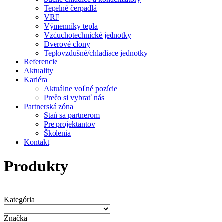
Tepelné čerpadlá
VRF
Výmenníky tepla
Vzduchotechnické jednotky
Dverové clony
Teplovzdušné/chladiace jednotky
Referencie
Aktuality
Kariéra
Aktuálne voľné pozície
Prečo si vybrať nás
Partnerská zóna
Staň sa partnerom
Pre projektantov
Školenia
Kontakt
Produkty
Kategória
Značka