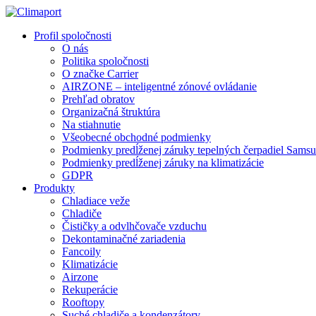
Profil spoločnosti
O nás
Politika spoločnosti
O značke Carrier
AIRZONE – inteligentné zónové ovládanie
Prehľad obratov
Organizačná štruktúra
Na stiahnutie
Všeobecné obchodné podmienky
Podmienky predĺženej záruky tepelných čerpadiel Sams
Podmienky predĺženej záruky na klimatizácie
GDPR
Produkty
Chladiace veže
Chladiče
Čističky a odvlhčovače vzduchu
Dekontaminačné zariadenia
Fancoily
Klimatizácie
Airzone
Rekuperácie
Rooftopy
Suché chladiče a kondenzátory