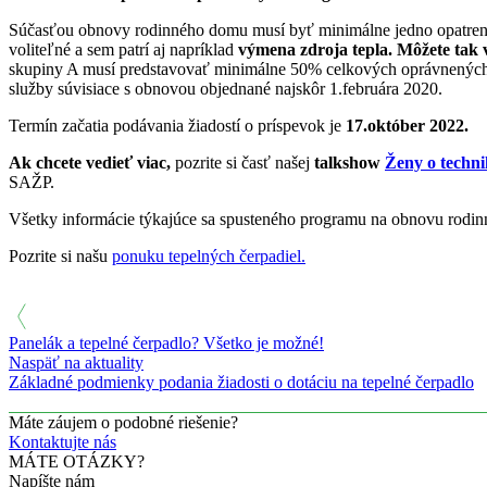
Súčasťou obnovy rodinného domu musí byť minimálne jedno opatrenie 
voliteľné a sem patrí aj napríklad
výmena zdroja tepla.
Môžete tak 
skupiny A musí predstavovať minimálne 50% celkových oprávnených vý
služby súvisiace s obnovou objednané najskôr 1.februára 2020.
Termín začatia podávania žiadostí o príspevok je
17.október 2022.
Ak chcete vedieť viac,
pozrite si časť našej
talkshow
Ženy o techni
SAŽP.
Všetky informácie týkajúce sa spusteného programu na obnovu rodi
Pozrite si našu
ponuku tepelných čerpadiel.
Panelák a tepelné čerpadlo? Všetko je možné!
Naspäť na aktuality
Základné podmienky podania žiadosti o dotáciu na tepelné čerpadlo
Máte záujem o podobné riešenie?
Kontaktujte nás
MÁTE OTÁZKY?
Napíšte nám