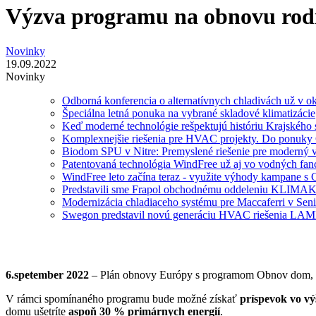
Výzva programu na obnovu r
Novinky
19.09.2022
Novinky
Odborná konferencia o alternatívnych chladivách už v ok
Špeciálna letná ponuka na vybrané skladové klimatizácie
Keď moderné technológie rešpektujú históriu Krajského 
Komplexnejšie riešenia pre HVAC projekty. Do ponuky C
Biodom SPU v Nitre: Premyslené riešenie pre moderný 
Patentovaná technológia WindFree už aj vo vodných fa
WindFree leto začína teraz - využite výhody kampane s
Predstavili sme Frapol obchodnému oddeleniu KLIMA
Modernizácia chladiaceho systému pre Maccaferri v Seni
Swegon predstavil novú generáciu HVAC riešenia L
6.spetember 2022
– Plán obnovy Európy s programom Obnov dom,
V rámci spomínaného programu bude možné získať
príspevok vo vý
domu ušetríte
aspoň 30 % primárnych energií
.