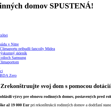
odinných domov SPUSTENÁ!
tóbri
súdu v Nitre
limaportu pribudli fancoily Midea
výskumný skleník
ncoiloch Samsung
 Climaportom
K
ci
AMBDA Zero
Zrekonštruujte svoj dom s pomocou dotácií
ohlásili výzvy pre obnovu rodinných domov, postavených pred r
ške až 19 000 Eur
pri rekonštrukcii rodinných domov a dodržaní stan