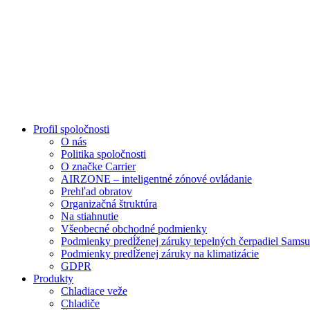
Profil spoločnosti
O nás
Politika spoločnosti
O značke Carrier
AIRZONE – inteligentné zónové ovládanie
Prehľad obratov
Organizačná štruktúra
Na stiahnutie
Všeobecné obchodné podmienky
Podmienky predĺženej záruky tepelných čerpadiel Sams
Podmienky predĺženej záruky na klimatizácie
GDPR
Produkty
Chladiace veže
Chladiče