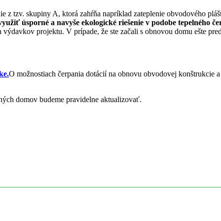
z tzv. skupiny A, ktorá zahŕňa napríklad zateplenie obvodového plášť
využiť úsporné a navyše ekologické riešenie v podobe tepelného č
davkov projektu. V prípade, že ste začali s obnovou domu ešte pred 
ke.
O možnostiach čerpania dotácií na obnovu obvodovej konštrukcie a 
nných domov budeme pravidelne aktualizovať.