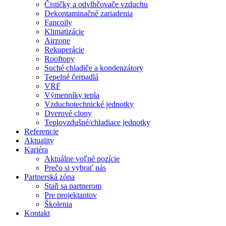
Čističky a odvlhčovače vzduchu
Dekontaminačné zariadenia
Fancoily
Klimatizácie
Airzone
Rekuperácie
Rooftopy
Suché chladiče a kondenzátory
Tepelné čerpadlá
VRF
Výmenníky tepla
Vzduchotechnické jednotky
Dverové clony
Teplovzdušné/chladiace jednotky
Referencie
Aktuality
Kariéra
Aktuálne voľné pozície
Prečo si vybrať nás
Partnerská zóna
Staň sa partnerom
Pre projektantov
Školenia
Kontakt