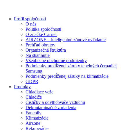
Profil spoločnosti
O nás
Politika spoločnosti
O značke Carrier
AIRZONE – inteligentné zónové ovládanie
Prehľad obratov
Organizačná štruktúra
Na stiahnutie
Všeobecné obchodné podmienky
Podmienky predĺženej záruky tepelných čerpadiel
Samsung
Podmienky predĺženej záruky na klimatizácie
GDPR
Produkty
Chladiace veže
Chladiče
Čističky a odvlhčovače vzduchu
Dekontaminačné zariadenia
Fancoily
Klimatizácie
Airzone
Rekuperácie