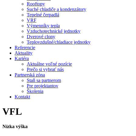
Rooftopy
Suché chladiče a kondenzátory
Tepelné čerpadlá
VRF
Výmenníky tepla
Vzduchotechnické jednotky
Dverové clony
Teplovzdušné/chladiace jednotky
Referencie
Aktuality
Kariéra
Aktuálne voľné pozície
Prečo si vybrať nás
Partnerská zóna
Staň sa partnerom
Pre projektantov
Školenia
Kontakt
VFL
Nízka výška