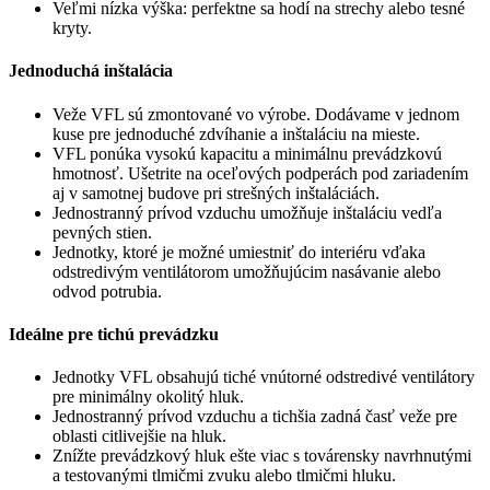
Veľmi nízka výška: perfektne sa hodí na strechy alebo tesné
kryty.
Jednoduchá inštalácia
Veže VFL sú zmontované vo výrobe. Dodávame v jednom
kuse pre jednoduché zdvíhanie a inštaláciu na mieste.
VFL ponúka vysokú kapacitu a minimálnu prevádzkovú
hmotnosť. Ušetrite na oceľových podperách pod zariadením
aj v samotnej budove pri strešných inštaláciách.
Jednostranný prívod vzduchu umožňuje inštaláciu vedľa
pevných stien.
Jednotky, ktoré je možné umiestniť do interiéru vďaka
odstredivým ventilátorom umožňujúcim nasávanie alebo
odvod potrubia.
Ideálne pre tichú prevádzku
Jednotky VFL obsahujú tiché vnútorné odstredivé ventilátory
pre minimálny okolitý hluk.
Jednostranný prívod vzduchu a tichšia zadná časť veže pre
oblasti citlivejšie na hluk.
Znížte prevádzkový hluk ešte viac s továrensky navrhnutými
a testovanými tlmičmi zvuku alebo tlmičmi hluku.