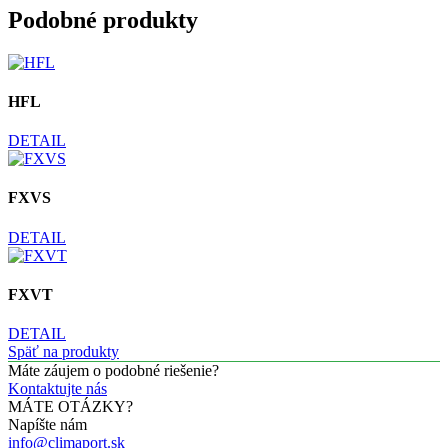
Podobné produkty
HFL
DETAIL
FXVS
DETAIL
FXVT
DETAIL
Späť na produkty
Máte záujem o podobné riešenie?
Kontaktujte nás
MÁTE OTÁZKY?
Napíšte nám
info@climaport.sk