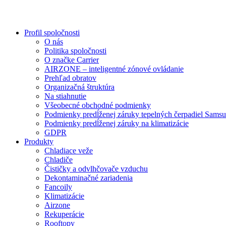
Profil spoločnosti
O nás
Politika spoločnosti
O značke Carrier
AIRZONE – inteligentné zónové ovládanie
Prehľad obratov
Organizačná štruktúra
Na stiahnutie
Všeobecné obchodné podmienky
Podmienky predĺženej záruky tepelných čerpadiel Sams
Podmienky predĺženej záruky na klimatizácie
GDPR
Produkty
Chladiace veže
Chladiče
Čističky a odvlhčovače vzduchu
Dekontaminačné zariadenia
Fancoily
Klimatizácie
Airzone
Rekuperácie
Rooftopy