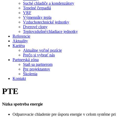
Suché chladiče a kondenzátory
Tepelné čerpadlá
VRF
Výmenníky tepla
Vzduchotechnické jednotky
Dverové clony
Teplovzdušné/chladiace jednotky
Referencie
Aktuality
Kariéra
Aktuálne voľné pozície
Prečo si vybrať nás
Partnerská zóna
Staň sa partnerom
Pre projektantov
Školenia
Kontakt
PTE
Nízka spotreba energie
Odparovacie chladenie pre úsporu energie v celom systéme pri 