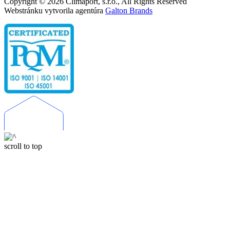
Copyright © 2026 Climaport, s.r.o., All Rights Reserved
Webstránku vytvorila agentúra
Galton Brands
scroll to top