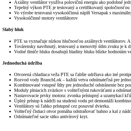
Axiálny ventilátor využíva polovičnú energiu ako podobné jedn
Tepelný výkon PTE je testovaný a certifikovaný spoločnosťou
Vo výrobe testovaná vysokoúčinná náplň Versapak s maximáln
Vysokoúčinné motory ventilátorov
Slabý hluk
PTE sa vyznačuje nízkou hlučnosťou axiálnych ventilátorov. Ak 
Továrensky navrhnutý, testovaný a menovitý útlm zvuku je k dis
Vodné tlmiče hluku dosahujú hladiny hluku blízke hodnotám ve
Jednoduchá údržba
Otvorená chladiaca veža PTE sa ľahšie udržiava ako iné prot
Rozvod vody BranchLok – každá vetva odnímateľná pre jednod
Kombinované vstupné štíty pre jednoduché odstránenie bez použ
Moduly plniacich zväzkov s voliteľnými rukoväťami a odnímat
Nastavovacie prvky motora: zvonka prístupný a uzamykací kľú
Úplný prístup k nádrži na studenú vodu pri demontáži kombin
Ventilátory sú ľahko prístupné cez posuvné dvierka.
Voliteľný čistiaci otvor pomáha odstraňovať bahno a kal z nádr
Odnímateľné sacie sitko antivírový kryt.