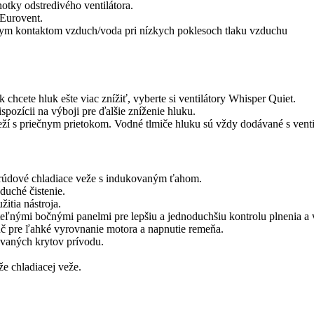
otky odstredivého ventilátora.
 Eurovent.
ym kontaktom vzduch/voda pri nízkych poklesoch tlaku vzduchu
chcete hluk ešte viac znížiť, vyberte si ventilátory Whisper Quiet.
pozícii na výboji pre ďalšie zníženie hluku.
ží s priečnym prietokom. Vodné tlmiče hluku sú vždy dodávané s venti
iprúdové chladiace veže s indukovaným ťahom.
uché čistenie.
itia nástroja.
eľnými bočnými panelmi pre lepšiu a jednoduchšiu kontrolu plnenia a
č pre ľahké vyrovnanie motora a napnutie remeňa.
ovaných krytov prívodu.
že chladiacej veže.