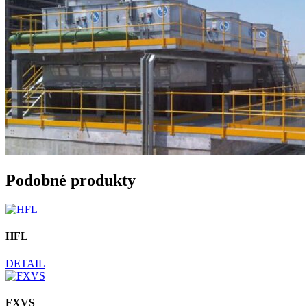
Podobné produkty
HFL
DETAIL
FXVS