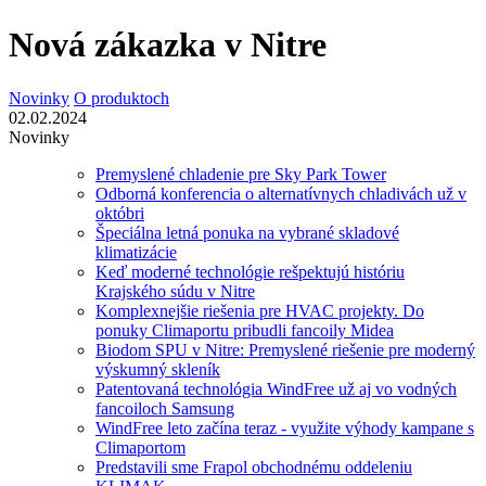
Nová zákazka v Nitre
Novinky
O produktoch
02.02.2024
Novinky
Premyslené chladenie pre Sky Park Tower
Odborná konferencia o alternatívnych chladivách už v
októbri
Špeciálna letná ponuka na vybrané skladové
klimatizácie
Keď moderné technológie rešpektujú históriu
Krajského súdu v Nitre
Komplexnejšie riešenia pre HVAC projekty. Do
ponuky Climaportu pribudli fancoily Midea
Biodom SPU v Nitre: Premyslené riešenie pre moderný
výskumný skleník
Patentovaná technológia WindFree už aj vo vodných
fancoiloch Samsung
WindFree leto začína teraz - využite výhody kampane s
Climaportom
Predstavili sme Frapol obchodnému oddeleniu