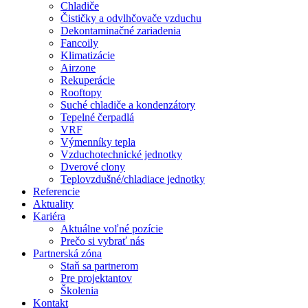
Chladiče
Čističky a odvlhčovače vzduchu
Dekontaminačné zariadenia
Fancoily
Klimatizácie
Airzone
Rekuperácie
Rooftopy
Suché chladiče a kondenzátory
Tepelné čerpadlá
VRF
Výmenníky tepla
Vzduchotechnické jednotky
Dverové clony
Teplovzdušné/chladiace jednotky
Referencie
Aktuality
Kariéra
Aktuálne voľné pozície
Prečo si vybrať nás
Partnerská zóna
Staň sa partnerom
Pre projektantov
Školenia
Kontakt