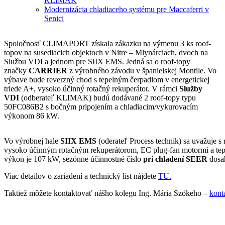
KLIMAK
Modernizácia chladiaceho systému pre Maccaferri v
Senici
Spoločnosť CLIMAPORT získala zákazku na výmenu 3 ks roof-
topov na susediacich objektoch v Nitre – Mlynárciach, dvoch na
Službu VDI a jednom pre SIIX EMS. Jedná sa o roof-topy
značky
CARRIER
z výrobného závodu v španielskej Montile. Vo
výbave bude reverzný chod s tepelným čerpadlom v energetickej
triede A+, vysoko účinný rotačný rekuperátor. V rámci
Služby
VDI
(odberateľ KLIMAK) budú dodávané 2 roof-topy typu
50FC086B2 s bočným pripojením a chladiacim/vykurovacím
výkonom 86 kW.
Vo výrobnej hale
SIIX EMS
(oderateľ Process technik) sa uvažuje 
vysoko účinným rotačným rekuperátorom, EC plug-fan motormi a tep
výkon je 107 kW, sezónne účinnostné číslo
pri chladení SEER
dosa
Viac detailov o zariadení a technický list nájdete
TU.
Taktiež môžete kontaktovať nášho kolegu Ing. Mária Szökeho –
kont