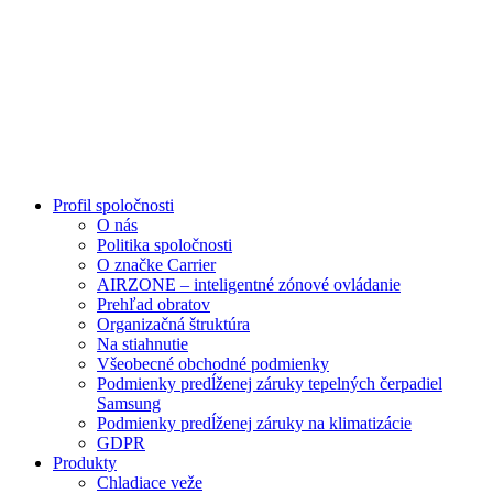
Profil spoločnosti
O nás
Politika spoločnosti
O značke Carrier
AIRZONE – inteligentné zónové ovládanie
Prehľad obratov
Organizačná štruktúra
Na stiahnutie
Všeobecné obchodné podmienky
Podmienky predĺženej záruky tepelných čerpadiel
Samsung
Podmienky predĺženej záruky na klimatizácie
GDPR
Produkty
Chladiace veže