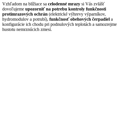
Vzhľadom na blížiace sa
celodenné mrazy
si Vás zvlášť
dovoľujeme
upozorniť na potrebu kontroly funkčnosti
protimrazových ochrán
(elektrické výhrevy výparníkov,
hydromodulov a potrubí),
funkčnosť obehových čerpadiel
a
konfigurácie ich chodu pri podnulových teplotách a samozrejme
hustotu nemrznúcich zmesí.