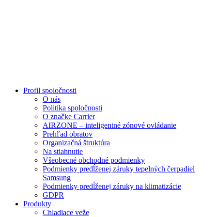
Profil spoločnosti
O nás
Politika spoločnosti
O značke Carrier
AIRZONE – inteligentné zónové ovládanie
Prehľad obratov
Organizačná štruktúra
Na stiahnutie
Všeobecné obchodné podmienky
Podmienky predĺženej záruky tepelných čerpadiel
Samsung
Podmienky predĺženej záruky na klimatizácie
GDPR
Produkty
Chladiace veže