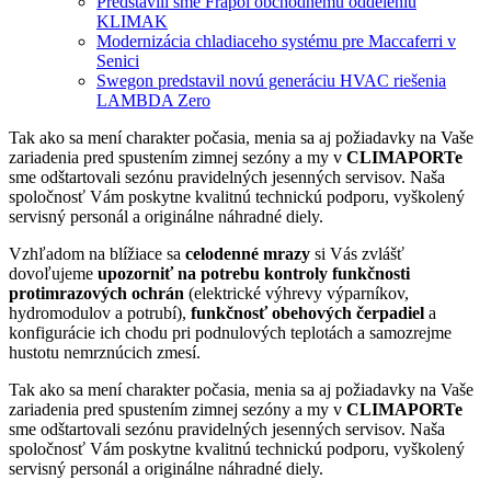
Predstavili sme Frapol obchodnému oddeleniu
KLIMAK
Modernizácia chladiaceho systému pre Maccaferri v
Senici
Swegon predstavil novú generáciu HVAC riešenia
LAMBDA Zero
Tak ako sa mení charakter počasia, menia sa aj požiadavky na Vaše
zariadenia pred spustením zimnej sezóny a my v
CLIMAPORTe
sme odštartovali sezónu pravidelných jesenných servisov. Naša
spoločnosť Vám poskytne kvalitnú technickú podporu, vyškolený
servisný personál a originálne náhradné diely.
Vzhľadom na blížiace sa
celodenné mrazy
si Vás zvlášť
dovoľujeme
upozorniť na potrebu kontroly funkčnosti
protimrazových ochrán
(elektrické výhrevy výparníkov,
hydromodulov a potrubí),
funkčnosť obehových čerpadiel
a
konfigurácie ich chodu pri podnulových teplotách a samozrejme
hustotu nemrznúcich zmesí.
Tak ako sa mení charakter počasia, menia sa aj požiadavky na Vaše
zariadenia pred spustením zimnej sezóny a my v
CLIMAPORTe
sme odštartovali sezónu pravidelných jesenných servisov. Naša
spoločnosť Vám poskytne kvalitnú technickú podporu, vyškolený
servisný personál a originálne náhradné diely.