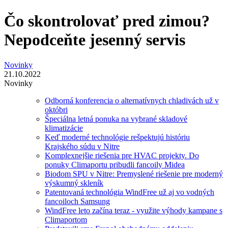
Čo skontrolovať pred zimou?
Nepodceňte jesenný servis
Novinky
21.10.2022
Novinky
Odborná konferencia o alternatívnych chladivách už v
októbri
Špeciálna letná ponuka na vybrané skladové
klimatizácie
Keď moderné technológie rešpektujú históriu
Krajského súdu v Nitre
Komplexnejšie riešenia pre HVAC projekty. Do
ponuky Climaportu pribudli fancoily Midea
Biodom SPU v Nitre: Premyslené riešenie pre moderný
výskumný skleník
Patentovaná technológia WindFree už aj vo vodných
fancoiloch Samsung
WindFree leto začína teraz - využite výhody kampane s
Climaportom