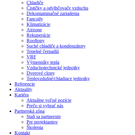
Chladiče
Čističky a odvlhčovače vzduchu
Dekontaminačné zariadenia
Fancoily
Klimatizácie
Airzone
Rekuperácie
Rooftopy
Suché chladiče a kondenzátory
Tepelné čerpadlá
VRF
Výmenníky tepla
Vzduchotechnické jednotky
Dverové clony
Teplovzdušné/chladiace jednotky
Referencie
Aktuality
Kariéra
Aktuálne voľné pozície
Prečo si vybrať nás
Partnerská zóna
Staň sa partnerom
Pre projektantov
Školenia
Kontakt